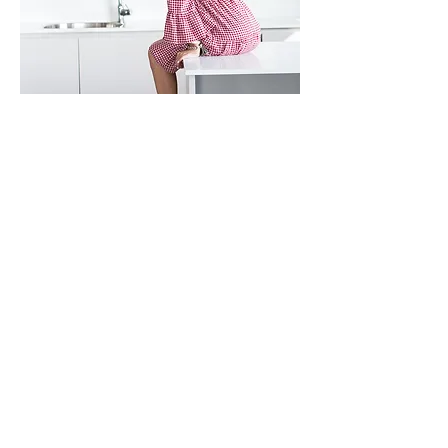
מרצה בשנקר הנדסאים
design@olshas.com
052-3188814